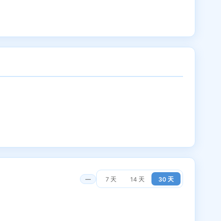
—
7 天
14 天
30 天