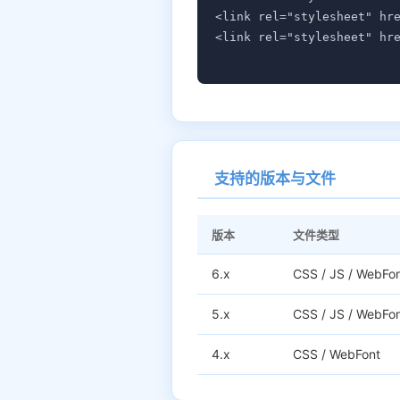
<link rel="stylesheet" hr
<link rel="stylesheet" hr
支持的版本与文件
版本
文件类型
6.x
CSS / JS / WebFon
5.x
CSS / JS / WebFon
4.x
CSS / WebFont