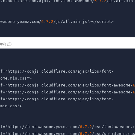
s.cloudflare.com/ajax/libs/font-awesome/
6.7.2
/js/all.min.
awesome.ywxmz.com/
6.7.2
/js/all.min.js"></script>

入主样式）
ef="https://cdnjs.cloudflare.com/ajax/libs/font-
ome.min.css">

ef="https://cdnjs.cloudflare.com/ajax/libs/font-awesome/
ef="https://cdnjs.cloudflare.com/ajax/libs/font-awesome/
ef="https://cdnjs.cloudflare.com/ajax/libs/font-
min.css">

ef="https://fontawesome.ywxmz.com/
6.7.2
/css/fontawesome.m
ef="https://fontawesome.ywxmz.com/
6.7.2
/css/solid.min.css