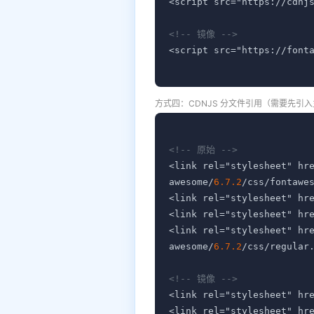
<script src="https://cdnj
<!-- 镜像 -->
<script src="https://font
方式四：CDNJS 分文件引用（需要先引
<!-- 原始 -->
<link rel="stylesheet" hr
awesome/
6.7.2
/css/fontawes
<link rel="stylesheet" hr
<link rel="stylesheet" hr
<link rel="stylesheet" hr
awesome/
6.7.2
/css/regular.
<!-- 镜像 -->
<link rel="stylesheet" hr
<link rel="stylesheet" hr