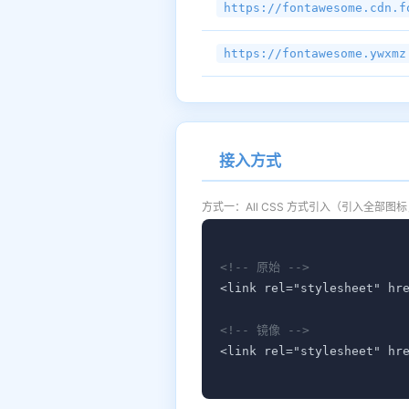
https://fontawesome.cdn.f
https://fontawesome.ywxmz
接入方式
方式一：All CSS 方式引入（引入全部图标
<!-- 原始 -->
<link rel="stylesheet" hr
<!-- 镜像 -->
<link rel="stylesheet" hr