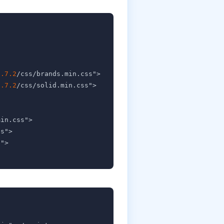
6.7.2
/css/brands.min.css">

6.7.2
/css/solid.min.css">

in.css">

s">

">
