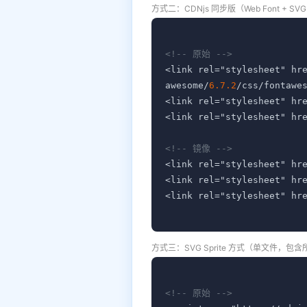
方式二：CDNjs 同步版（Web Font + SVG
<!-- 原始 -->
<link rel="stylesheet" hr
awesome/
6.7.2
/css/fontawes
<link rel="stylesheet" hr
<link rel="stylesheet" hr
<!-- 镜像 -->
<link rel="stylesheet" hr
<link rel="stylesheet" hr
<link rel="stylesheet" hr
方式三：SVG Sprite 方式（单文件，包
<!-- 原始 -->