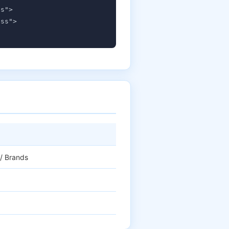
s">

ss">

 Brands