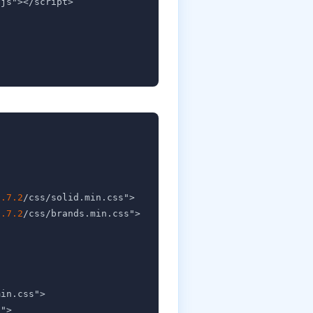
js"></script>

6.7.2
/css/solid.min.css">

6.7.2
/css/brands.min.css">

in.css">

">
